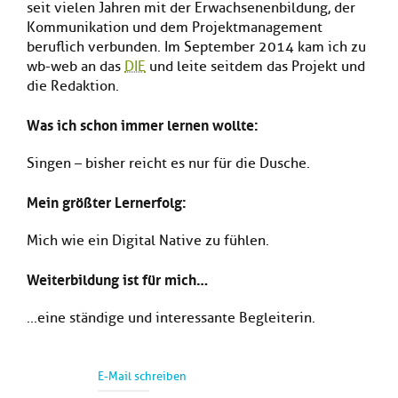
seit vielen Jahren mit der Erwachsenenbildung, der
Kl
Material
u
de
si
Kommunikation und dem Projektmanagement
di
Se
hi
Un
beruflich verbunden. Im September 2014 kam ich zu
Do
Podcast
u
de
an
wb-web an das
DIE
und leite seitdem das Projekt und
di
Se
die Redaktion.
Un
Wi
Kl
Community
de
an
Was ich schon immer lernen wollte:
si
Se
hi
Ma
Singen – bisher reicht es nur für die Dusche.
Kl
EULE Lernbereich
u
an
si
di
Mein größter Lernerfolg:
hi
Un
Kl
Über uns
u
de
si
di
Se
Mich wie ein Digital Native zu fühlen.
hi
Un
C
u
de
an
Weiterbildung ist für mich…
di
Se
Un
EU
...eine ständige und interessante Begleiterin.
de
Le
Se
an
Üb
un
E-Mail schreiben
an