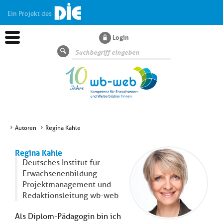
Ein Projekt des
Login
Suche
Autoren
Regina Kahle
Aktuelles
Regina Kahle
Deutsches Institut für
Kl
Dossiers
Erwachsenenbildung
si
Projektmanagement und
hi
Redaktionsleitung wb-web
Kl
Wissen
u
si
di
Als Diplom-Pädagogin bin ich
hi
Un