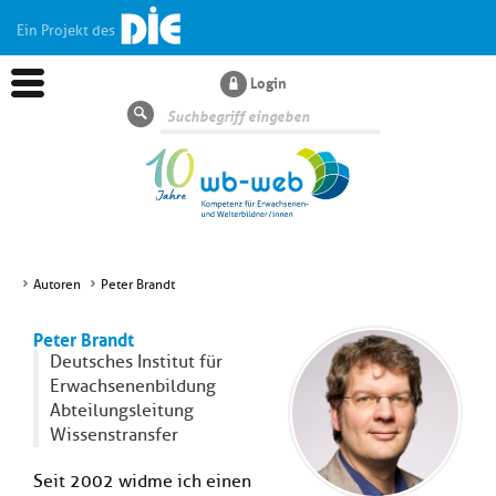
Ein Projekt des
Login
Suche
Autoren
Peter Brandt
Aktuelles
Peter Brandt
Deutsches Institut für
Kl
Dossiers
Erwachsenenbildung
si
Abteilungsleitung
hi
Wissenstransfer
Kl
Wissen
u
si
di
Seit 2002 widme ich einen
hi
Un