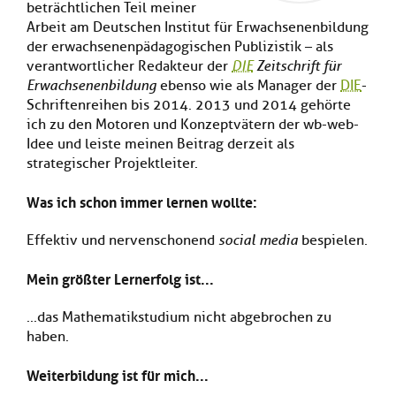
beträchtlichen Teil meiner
Kl
Material
u
de
si
Arbeit am Deutschen Institut für Erwachsenenbildung
di
Se
hi
Un
der erwachsenenpädagogischen Publizistik – als
Do
Podcast
u
de
an
verantwortlicher Redakteur der
DIE
Zeitschrift für
di
Se
Erwachsenenbildung
ebenso wie als Manager der
DIE
-
Un
Wi
Schriftenreihen bis 2014. 2013 und 2014 gehörte
Kl
Community
de
an
ich zu den Motoren und Konzeptvätern der wb-web-
si
Se
Idee und leiste meinen Beitrag derzeit als
hi
Ma
strategischer Projektleiter.
Kl
EULE Lernbereich
u
an
si
di
Was ich schon immer lernen wollte:
hi
Un
Kl
Über uns
u
de
si
di
Se
Effektiv und nervenschonend
social media
bespielen.
hi
Un
C
u
de
an
Mein größter Lernerfolg ist...
di
Se
Un
EU
...das Mathematikstudium nicht abgebrochen zu
de
Le
haben.
Se
an
Üb
Weiterbildung ist für mich...
un
an