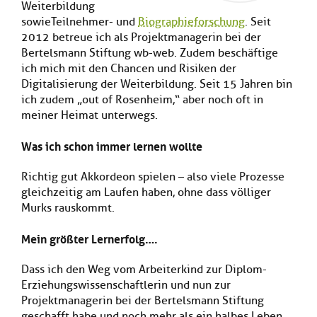
Weiterbildung
Kl
Material
u
de
si
sowie Teilnehmer- und
Biographieforschung
. Seit
di
Se
hi
Un
2012 betreue ich als Projektmanagerin bei der
Do
Podcast
u
de
an
Bertelsmann Stiftung wb-web. Zudem beschäftige
di
Se
ich mich mit den Chancen und Risiken der
Un
Wi
Digitalisierung der Weiterbildung. Seit 15 Jahren bin
Kl
Community
de
an
ich zudem „out of Rosenheim,“ aber noch oft in
si
Se
meiner Heimat unterwegs.
hi
Ma
Kl
EULE Lernbereich
u
an
Was ich schon immer lernen wollte
si
di
hi
Un
Kl
Über uns
u
de
Richtig gut Akkordeon spielen – also viele Prozesse
si
di
Se
gleichzeitig am Laufen haben, ohne dass völliger
hi
Un
C
Murks rauskommt.
u
de
an
di
Se
Mein größter Lernerfolg….
Un
EU
de
Le
Dass ich den Weg vom Arbeiterkind zur Diplom-
Se
an
Erziehungswissenschaftlerin und nun zur
Üb
un
Projektmanagerin bei der Bertelsmann Stiftung
an
geschafft habe und noch mehr als ein halbes Leben