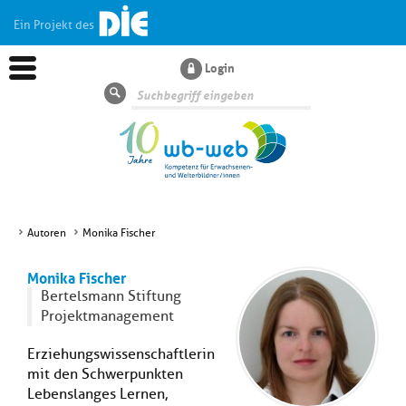
Ein Projekt des
Login
Suche
Autoren
Monika Fischer
Aktuelles
Monika Fischer
Bertelsmann Stiftung
Kl
Dossiers
Projektmanagement
si
hi
Erziehungswissenschaftlerin
Kl
Wissen
u
mit den Schwerpunkten
si
di
Lebenslanges Lernen,
hi
Un