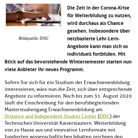
Kl
Material
u
de
Die Zeit in der Corona-Krise
si
di
Se
für Weiterbildung zu nutzen,
hi
Un
Do
wird durchaus als Chance
Podcast
u
de
an
di
Se
gesehen. Insbesondere über
Un
Wi
netzbasierte Lehr-Lern-
Bildquelle: DISC
Kl
Community
de
an
Angebote kann man sich so
si
Se
hi
individuell fortbilden. Mit
Ma
Kl
EULE Lernbereich
u
an
Blick auf das bevorstehende Wintersemester starten nun
si
di
viele Anbieter ihr neues Programm.
hi
Un
Kl
Über uns
u
de
si
di
Se
Sofern Sie sich für ein Studium der Erwachsenenbildung
hi
Un
C
interessieren, wäre nun die Zeit, sich über entsprechende
u
de
an
Angebote zu informieren. Noch bis zum 31. August 2020
di
Se
läuft die Einschreibung für den berufsbegleitenden
Un
EU
Masterstudiengang Erwachsenenbildung am
de
Le
Distance and Independent Studies Center
(
DISC
) der
Se
an
Technischen Universität Kaiserslautern. Weiterbildung
Üb
von zu Hause aus und innovative Lernformate mit
un
fundierten wissenschaftlichen Inhalten zeichnen den
an