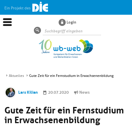
Ein Projekt des
Login
Suche
Aktuelles
Gute Zeit für ein Fernstudium in Erwachsenenbildung
Aktuelles
Lars Kilian
20.07.2020
News
Kl
Dossiers
Gute Zeit für ein Fernstudium
si
hi
in Erwachsenenbildung
Kl
Wissen
u
si
di
hi
Un