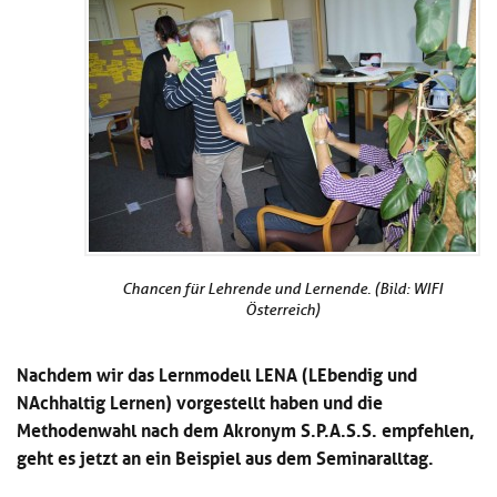
Kl
Material
u
de
si
di
Se
hi
Un
Do
Podcast
u
de
an
di
Se
Un
Wi
Kl
Community
de
an
si
Se
hi
Ma
Kl
EULE Lernbereich
u
an
si
di
hi
Un
Kl
Über uns
u
de
Chancen für Lehrende und Lernende. (Bild: WIFI
si
di
Se
Österreich)
hi
Un
C
u
de
an
di
Se
Nachdem wir das Lernmodell LENA (LEbendig und
Un
EU
NAchhaltig Lernen) vorgestellt haben und die
de
Le
Methodenwahl nach dem Akronym S.P.A.S.S. empfehlen,
Se
an
Üb
geht es jetzt an ein Beispiel aus dem Seminaralltag.
un
an