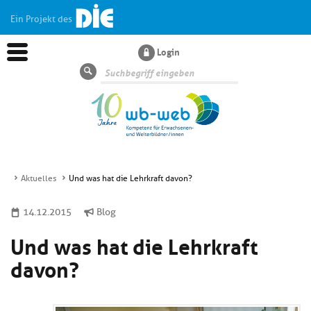
Ein Projekt des
Login
Suche
Aktuelles
Und was hat die Lehrkraft davon?
Aktuelles
14.12.2015
Blog
Und was hat die Lehrkraft
Kl
Dossiers
si
davon?
hi
Kl
Wissen
u
si
di
hi
Un