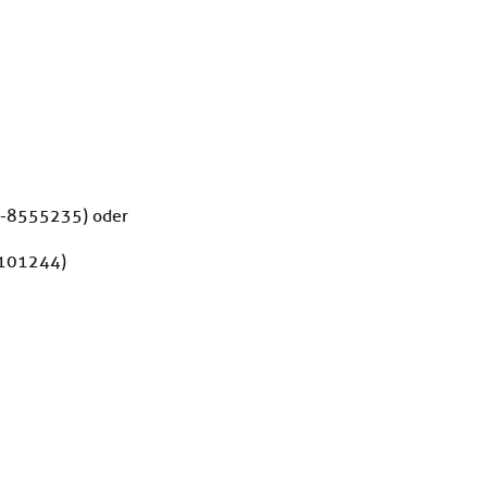
81-8555235) oder
2101244)