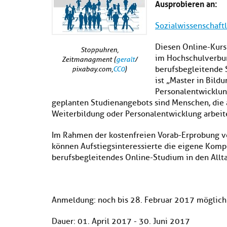
Ausprobieren an:
Sozialwissenschaft
Diesen Online-Kurs 
Stoppuhren,
im Hochschulverbun
Zeitmanagment (
geralt
/
berufsbegleitende 
pixabay.com,
CC0
)
ist „Master in Bild
Personalentwicklun
geplanten Studienangebots sind Menschen, die a
Weiterbildung oder Personalentwicklung arbeit
Im Rahmen der kostenfreien Vorab-Erprobung v
können Aufstiegsinteressierte die eigene Kompe
berufsbegleitendes Online-Studium in den Allta
Anmeldung: noch bis 28. Februar 2017 möglich
Dauer: 01. April 2017 - 30. Juni 2017