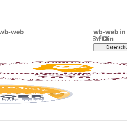
 wb-web
wb-web in 
Datenschu