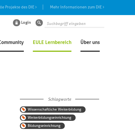
lle Projekte des DIE
Mehr Informationen zum DIE
Login
Suche
Community
EULE Lernbereich
Über uns
Schlagworte
Wissenschaftliche Weiterbildung
Weiterbildungseinrichtung
Bildungseinrichtung