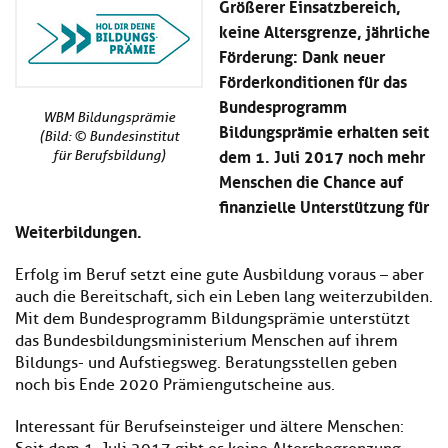
Größerer Einsatzbereich,
Kl
Material
u
de
keine Altersgrenze, jährliche
si
di
Se
hi
Förderung: Dank neuer
Un
Do
Podcast
u
de
an
Förderkonditionen für das
di
Se
Bundesprogramm
Un
Wi
WBM Bildungsprämie
Bildungsprämie erhalten seit
Kl
Community
de
an
(Bild: © Bundesinstitut
si
Se
dem 1. Juli 2017 noch mehr
für Berufsbildung)
hi
Ma
Menschen die Chance auf
Kl
EULE Lernbereich
u
an
finanzielle Unterstützung für
si
di
hi
Weiterbildungen.
Un
Kl
Über uns
u
de
si
di
Se
Erfolg im Beruf setzt eine gute Ausbildung voraus – aber
hi
Un
C
auch die Bereitschaft, sich ein Leben lang weiterzubilden.
u
de
an
Mit dem Bundesprogramm Bildungsprämie unterstützt
di
Se
das Bundesbildungsministerium Menschen auf ihrem
Un
EU
Bildungs- und Aufstiegsweg. Beratungsstellen geben
de
Le
Se
noch bis Ende 2020 Prämiengutscheine aus.
an
Üb
un
Interessant für Berufseinsteiger und ältere Menschen:
an