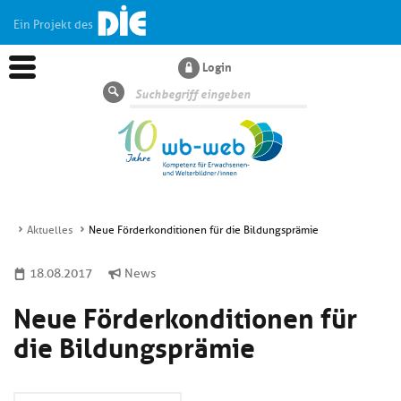
Ein Projekt des
Login
Suche
Aktuelles
Neue Förderkonditionen für die Bildungsprämie
Aktuelles
18.08.2017
News
Neue Förderkonditionen für
Kl
Dossiers
si
die Bildungsprämie
hi
Kl
Wissen
u
si
di
hi
Un