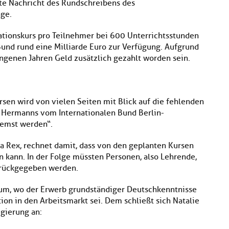
gute Nachricht des Rundschreibens des
nge.
ationskurs pro Teilnehmer bei 600 Unterrichtsstunden
Bund rund eine Milliarde Euro zur Verfügung. Aufgrund
ngenen Jahren Geld zusätzlich gezahlt worden sein.
sen wird von vielen Seiten mit Blick auf die fehlenden
ter Hermanns vom Internationalen Bund Berlin-
emst werden“.
ha Rex, rechnet damit, dass von den geplanten Kursen
n kann. In der Folge müssten Personen, also Lehrende,
urückgegeben werden.
um, wo der Erwerb grundständiger Deutschkenntnisse
tion in den Arbeitsmarkt sei. Dem schließt sich Natalie
egierung an: