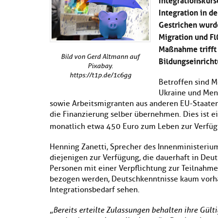
Integration in d
Gestrichen wurde
Migration und Fl
Maßnahme trifft
Bild von Gerd Altmann auf
Bildungseinrich
Pixabay.
https://t1p.de/1c6gg
Betroffen sind M
Ukraine und Mens
sowie Arbeitsmigranten aus anderen EU-Staaten
die Finanzierung selber übernehmen. Dies ist e
monatlich etwa 450 Euro zum Leben zur Verfüg
Henning Zanetti, Sprecher des Innenministeriums
diejenigen zur Verfügung, die dauerhaft in Deu
Personen mit einer Verpflichtung zur Teilnahm
bezogen werden, Deutschkenntnisse kaum vorha
Integrationsbedarf sehen.
„
Bereits erteilte Zulassungen behalten ihre Gül