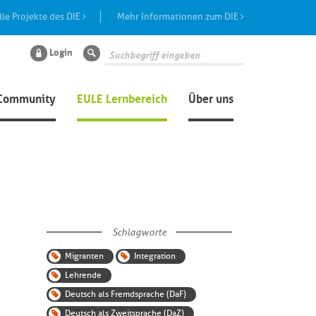
lle Projekte des DIE
Mehr Informationen zum DIE
Login
Suche
Community
EULE Lernbereich
Über uns
Schlagworte
Migranten
Integration
Lehrende
Deutsch als Fremdsprache (DaF)
Deutsch als Zweitsprache (DaZ)