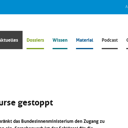
A
Aktuelles
Dossiers
Wissen
Material
Podcast
kurse gestoppt
hränkt das Bundesinnenministerium den Zugang zu
en ein. Spracherwerb ist der Schlüssel für die