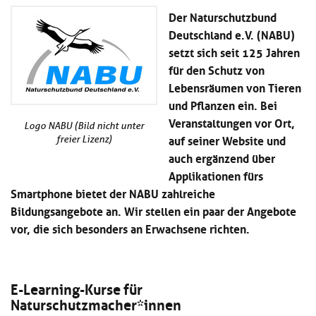
Kl
Material
u
de
Der Naturschutzbund
si
di
Se
Deutschland e.V. (NABU)
hi
Un
Do
setzt sich seit 125 Jahren
Podcast
u
de
an
di
Se
für den Schutz von
Un
Wi
Lebensräumen von Tieren
Kl
Community
de
an
und Pflanzen ein. Bei
si
Se
hi
Veranstaltungen vor Ort,
Ma
Logo NABU (Bild nicht unter
Kl
EULE Lernbereich
u
an
auf seiner Website und
freier Lizenz)
si
di
auch ergänzend über
hi
Un
Kl
Applikationen fürs
Über uns
u
de
si
di
Se
Smartphone bietet der NABU zahlreiche
hi
Un
C
Bildungsangebote an. Wir stellen ein paar der Angebote
u
de
an
vor, die sich besonders an Erwachsene richten.
di
Se
Un
EU
de
Le
Se
an
E-Learning-Kurse für
Üb
Naturschutzmacher*innen
un
an