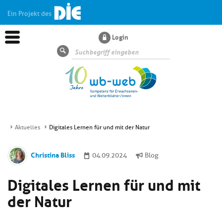
Ein Projekt des
Login
Suche
Aktuelles
Digitales Lernen für und mit der Natur
Aktuelles
Christina Bliss
04.09.2024
Blog
Kl
Dossiers
Digitales Lernen für und mit
si
hi
der Natur
Kl
Wissen
u
si
di
hi
Un