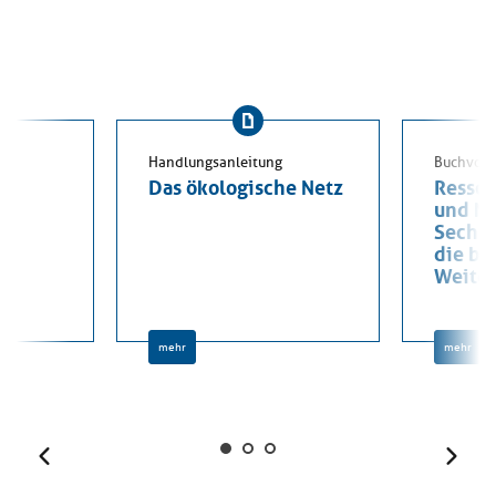
Handlungsanleitung
Buchvors
-
Das ökologische Netz
Ressou
und Na
Sechs 
die be
Weiter
mehr
mehr
Zurück
Weit