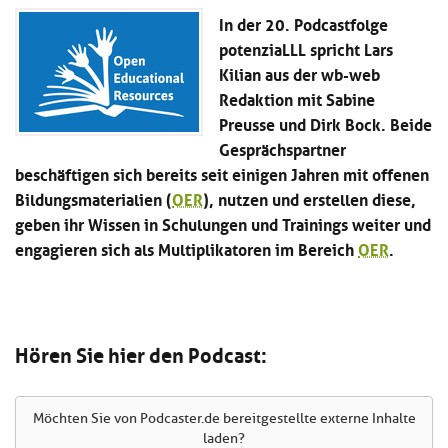
Kl
Material
u
de
In der 20. Podcastfolge
si
di
Se
potenziaLLL spricht Lars
hi
Un
Do
Kilian aus der wb-web
Podcast
u
de
an
di
Se
Redaktion mit Sabine
Un
Wi
Preusse und Dirk Bock. Beide
Kl
Community
de
an
Gesprächspartner
si
Se
hi
beschäftigen sich bereits seit einigen Jahren mit offenen
Ma
Kl
EULE Lernbereich
u
an
Bildungsmaterialien (
OER
), nutzen und erstellen diese,
si
di
geben ihr Wissen in Schulungen und Trainings weiter und
hi
Un
Kl
engagieren sich als Multiplikatoren im Bereich
OER
.
Über uns
u
de
si
di
Se
hi
Un
C
u
de
an
di
Se
Un
EU
Hören Sie hier den Podcast:
de
Le
Se
an
Üb
Möchten Sie von
Podcaster.de
bereitgestellte externe Inhalte
un
laden?
an