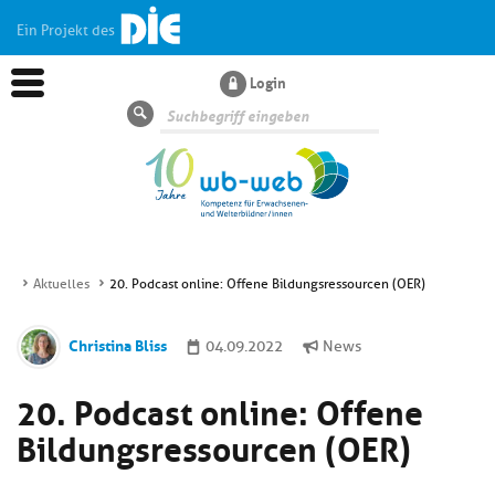
Ein Projekt des
Login
Suche
Aktuelles
20. Podcast online: Offene Bildungsressourcen (OER)
Aktuelles
Christina Bliss
04.09.2022
News
Kl
Dossiers
20. Podcast online: Offene
si
hi
Bildungsressourcen (OER)
Kl
Wissen
u
si
di
hi
Un