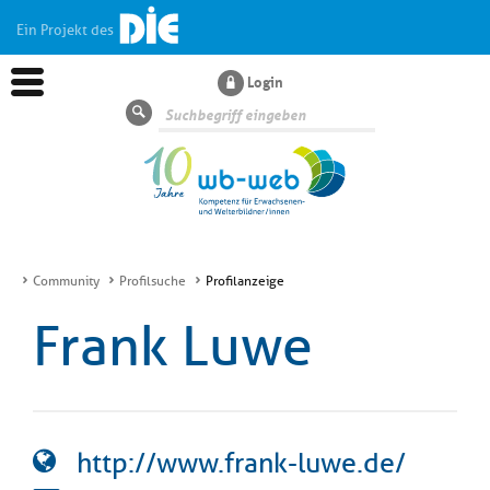
Ein Projekt des
Login
Suche
Community
Profilsuche
Profilanzeige
Aktuelles
Frank Luwe
Kl
Dossiers
si
hi
Kl
Wissen
u
http://www.frank-luwe.de/
si
di
hi
Un