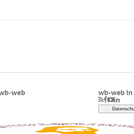
 wb-web
wb-web in 
Datenschu