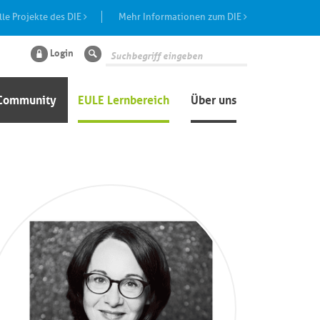
lle Projekte des DIE
Mehr Informationen zum DIE
Login
Suche
Community
EULE Lernbereich
Über uns