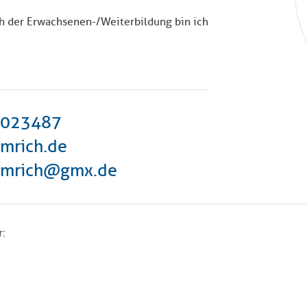
h der Erwachsenen-/Weiterbildung bin ich
8023487
umrich.de
umrich@gmx.de
r: