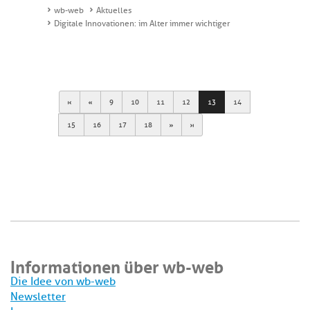
wb-web
Aktuelles
Digitale Innovationen: im Alter immer wichtiger
First
Previous
9
10
11
12
13
14
Next
Last
15
16
17
18
Informationen über wb-web
Die Idee von wb-web
Newsletter