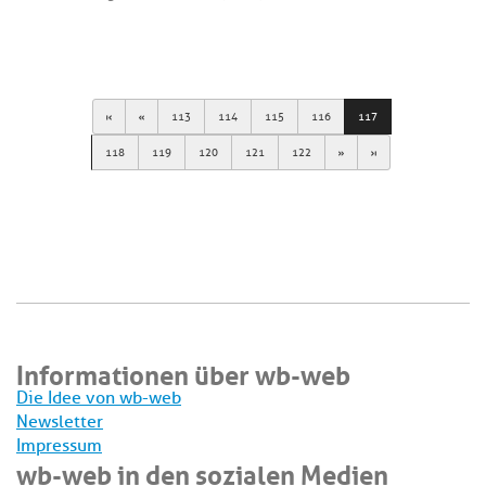
First
Previous
113
114
115
116
117
Next
Last
118
119
120
121
122
Informationen über wb-web
Die Idee von wb-web
Newsletter
Impressum
wb-web in den sozialen Medien