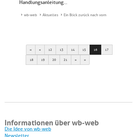
Handlungsanleitung...
wb-web
Aktuelles
Ein Blick zurück nach vorn
First
Previous
12
13
14
15
16
17
Next
Last
18
19
20
21
Informationen über wb-web
Die Idee von wb-web
Newsletter