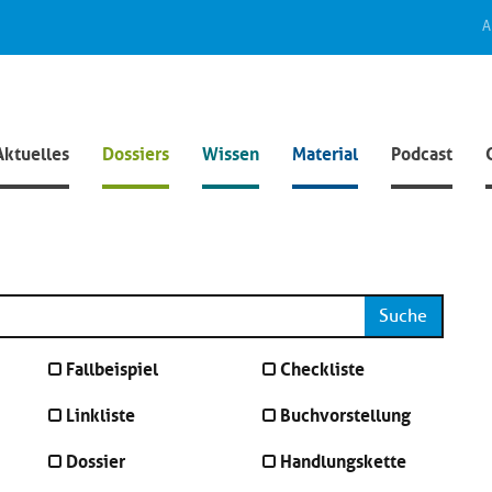
A
Aktuelles
Dossiers
Wissen
Material
Podcast
Suche
Fallbeispiel
Checkliste
Linkliste
Buchvorstellung
Dossier
Handlungskette