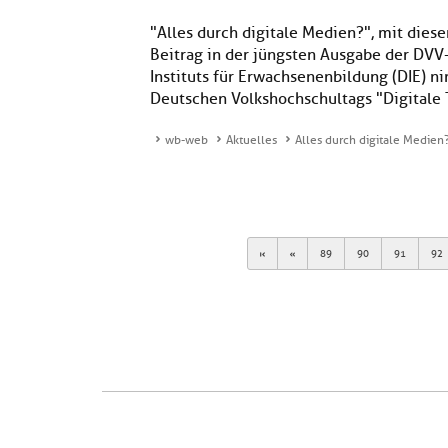
"Alles durch digitale Medien?", mit diese
Beitrag in der jüngsten Ausgabe der DVV-
Instituts für Erwachsenenbildung (DIE) n
Deutschen Volkshochschultags "Digitale Te
wb-web
Aktuelles
Alles durch digitale Medien
First
Previous
89
90
91
92