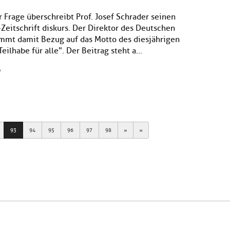
r Frage überschreibt Prof. Josef Schrader seinen
Zeitschrift diskurs. Der Direktor des Deutschen
immt damit Bezug auf das Motto des diesjährigen
ilhabe für alle". Der Beitrag steht a...
?
Next
Last
93
94
95
96
97
98