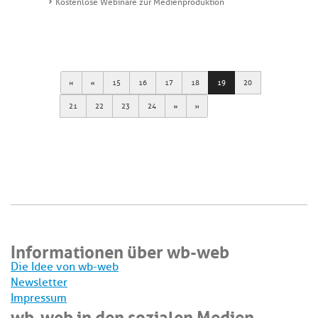
Kostenlose Webinare zur Medienproduktion
First
Previous
15
16
17
18
19
20
Next
Last
21
22
23
24
Informationen über wb-web
Die Idee von wb-web
Newsletter
Impressum
wb-web in den sozialen Medien