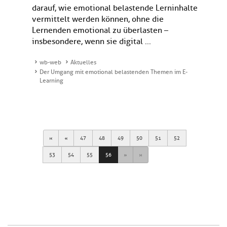
darauf, wie emotional belastende Lerninhalte
vermittelt werden können, ohne die
Lernenden emotional zu überlasten –
insbesondere, wenn sie digital ...
wb-web
Aktuelles
Der Umgang mit emotional belastenden Themen im E-
Learning
First
Previous
47
48
49
50
51
52
Next
Last
53
54
55
56