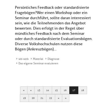
Persönliches Feedback oder standardisierte
Fragebögen?Wer einen Workshop oder ein
Seminar durchführt, sollte daran interessiert
sein, wie die Teilnehmenden das Angebot
bewerten. Dies erfolgt in der Regel über
mündliches Feedback nach dem Seminar
oder durch standardisierte Evaluationsbögen.
Diverse Volkshochschulen nutzen diese
Bögen (Ankreuzbögen)...
wb-web
Material
Diagnose
Das eigene Seminar evaluieren
First
Previous
13
14
15
16
17
18
Next
Last
19
20
21
22