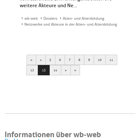
weitere Akteure und Ne...
wb-web
Dossiers
Alten- und Altersbildung
Netzwerke und Akteure in der Alten- und Altersbildung
First
Previous
5
6
7
8
9
10
11
Next
Last
12
13
14
Informationen über wb-web