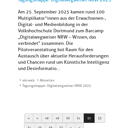
Tagungsmappe: Digitalwegweiser NRW 2025
Am 25. September 2025 kamen rund 100
Multiplikator*innen aus der Erwachsenen-,
Digital- und Medienbildung in der
Volkshochschule Dortmund zum Barcamp
„Digitalwegweiser NRW – Wissen, das
verbindet“ zusammen. Die
Pilotveranstaltung bot Raum für den
Austausch über aktuelle Herausforderungen
und Chancen rund um Künstliche Intelligenz
und Desinformatio...
wb-web
Aktuelles
Tagungsmappe: Digitalwegweiser NRW 2025
First
Previous
48
49
50
51
52
53
Next
Last
54
55
56
57