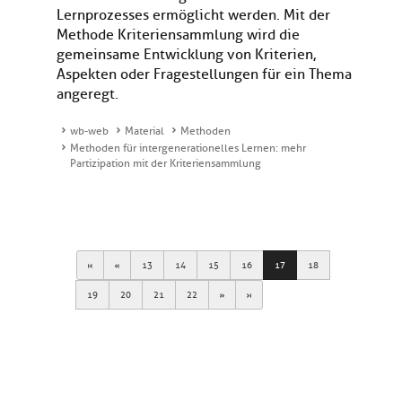
Lernprozesses ermöglicht werden. Mit der
Methode Kriteriensammlung wird die
gemeinsame Entwicklung von Kriterien,
Aspekten oder Fragestellungen für ein Thema
angeregt.
wb-web
Material
Methoden
Methoden für intergenerationelles Lernen: mehr
Partizipation mit der Kriteriensammlung
First
Previous
13
14
15
16
17
18
Next
Last
19
20
21
22