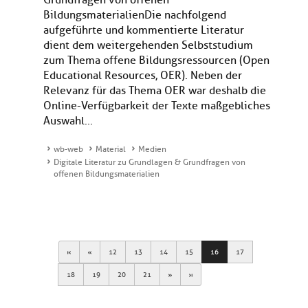
Grundfragen von offenen
BildungsmaterialienDie nachfolgend
aufgeführte und kommentierte Literatur
dient dem weitergehenden Selbststudium
zum Thema offene Bildungsressourcen (Open
Educational Resources, OER). Neben der
Relevanz für das Thema OER war deshalb die
Online-Verfügbarkeit der Texte maßgebliches
Auswahl...
wb-web
Material
Medien
Digitale Literatur zu Grundlagen & Grundfragen von
offenen Bildungsmaterialien
First
Previous
12
13
14
15
16
17
Next
Last
18
19
20
21