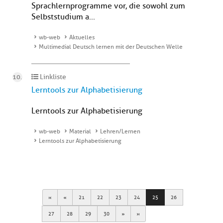
Sprachlernprogramme vor, die sowohl zum
Selbststudium a...
wb-web
Aktuelles
Multimedial Deutsch lernen mit der Deutschen Welle
Linkliste
Lerntools zur Alphabetisierung
Lerntools zur Alphabetisierung
wb-web
Material
Lehren/Lernen
Lerntools zur Alphabetisierung
First
Previous
21
22
23
24
25
26
Next
Last
27
28
29
30