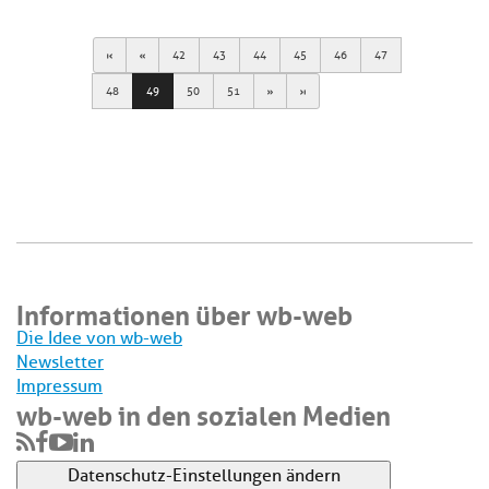
First
Previous
42
43
44
45
46
47
Next
Last
48
49
50
51
Informationen über wb-web
Die Idee von wb-web
Newsletter
Impressum
wb-web in den sozialen Medien
Datenschutz-Einstellungen ändern