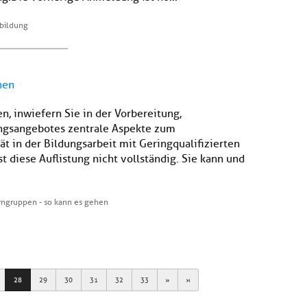
rbildung
hen
n, inwiefern Sie in der Vorbereitung,
ungsangebotes zentrale Aspekte zum
 in der Bildungsarbeit mit Geringqualifizierten
st diese Auflistung nicht vollständig. Sie kann und
ngruppen - so kann es gehen
Next
Last
28
29
30
31
32
33