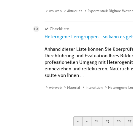
wb-web
Aktuelles
Expertentalk Digitale Weite
Checkliste
Heterogene Lerngruppen - so kann es ge
Anhand dieser Liste können Sie überprüfe
Durchführung und Evaluation Ihres Bild
professionellen Umgang mit Heterogenität
einbeziehen und reflektieren. Natürlich i
sollte von Ihnen ...
wb-web
Material
Interaktion
Heterogene Ler
First
Previous
24
25
26
27