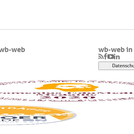
 wb-web
wb-web in 
Datenschu