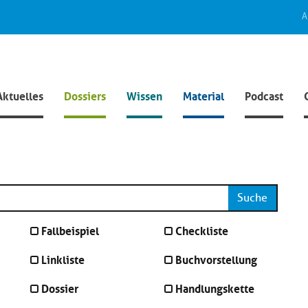
A
Aktuelles
Dossiers
Wissen
Material
Podcast
Suche
Fallbeispiel
Checkliste
Linkliste
Buchvorstellung
Dossier
Handlungskette