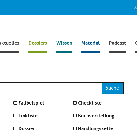
A
Aktuelles
Dossiers
Wissen
Material
Podcast
Suche
Fallbeispiel
Checkliste
Linkliste
Buchvorstellung
Dossier
Handlungskette