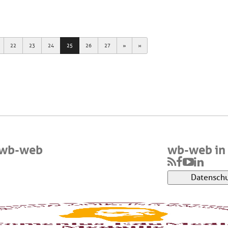
Next
Last
22
23
24
25
26
27
 wb-web
wb-web in 
Datenschu