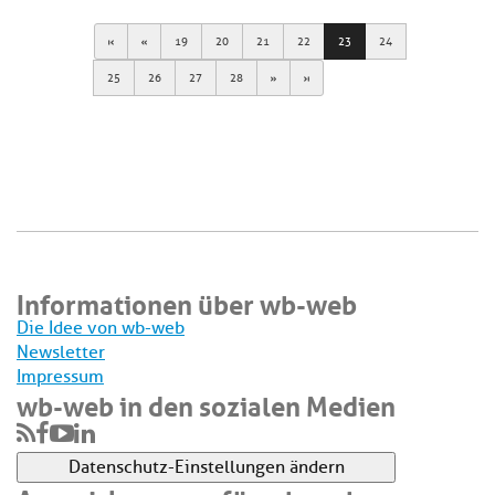
First
Previous
19
20
21
22
23
24
Next
Last
25
26
27
28
Informationen über wb-web
Die Idee von wb-web
Newsletter
Impressum
wb-web in den sozialen Medien
Datenschutz-Einstellungen ändern