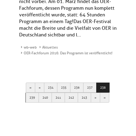
nicht vorbei. Am 01. März findet das OER-
Fachforum, dessen Programm nun komplett
veröffentlicht wurde, statt: 64 Stunden
Programm an einem Tag!Das OER-Festival
macht die Breite und die Vielfalt von OER in
Deutschland sichtbar und l...
wb-web
Aktuelles
OER-Fachforum 2016: Das Programm ist veröffentlicht!
First
Previous
234
235
236
237
238
Next
Last
239
240
241
242
243