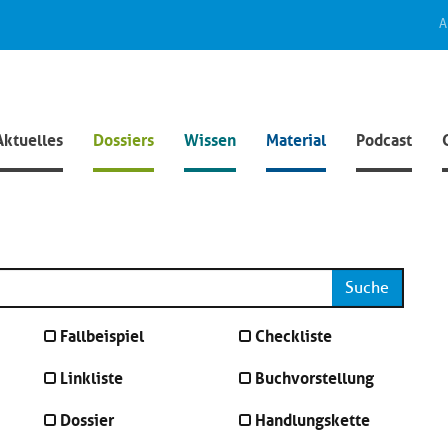
A
Aktuelles
Dossiers
Wissen
Material
Podcast
Suche
Fallbeispiel
Checkliste
Linkliste
Buchvorstellung
Dossier
Handlungskette