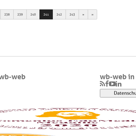
Next
Last
238
239
240
241
242
243
 wb-web
wb-web in 
Datenschu