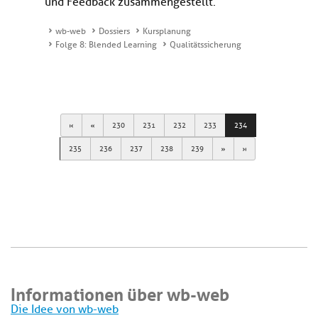
und Feedback zusammengestellt.
wb-web
Dossiers
Kursplanung
Folge 8: Blended Learning
Qualitätssicherung
First
Previous
230
231
232
233
234
Next
Last
235
236
237
238
239
Informationen über wb-web
Die Idee von wb-web