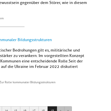
ewusstsein gegenüber dem Störer, wie in diesem
ern
ommunaler Bildungsstrukturen
ischer Bedrohungen gilt es, militärische und
 stärker zu verankern. Im vorgestellten Konzept
n Kommunen eine entscheidende Rolle.Seit der
s auf die Ukraine im Februar 2022 diskutiert
 Zur Rolle kommunaler Bildungsstrukturen
Next
Last
14
15
16
17
18
19