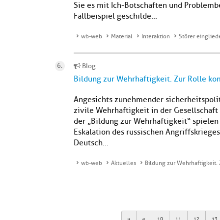
Sie es mit Ich-Botschaften und Problemb
Fallbeispiel geschilde...
wb-web
Material
Interaktion
Störer einglied
Blog
Bildung zur Wehrhaftigkeit. Zur Rolle k
Angesichts zunehmender sicherheitspolit
zivile Wehrhaftigkeit in der Gesellschaft
der „Bildung zur Wehrhaftigkeit“ spiele
Eskalation des russischen Angriffskriege
Deutsch...
wb-web
Aktuelles
Bildung zur Wehrhaftigkeit.
First
Previous
10
11
12
13