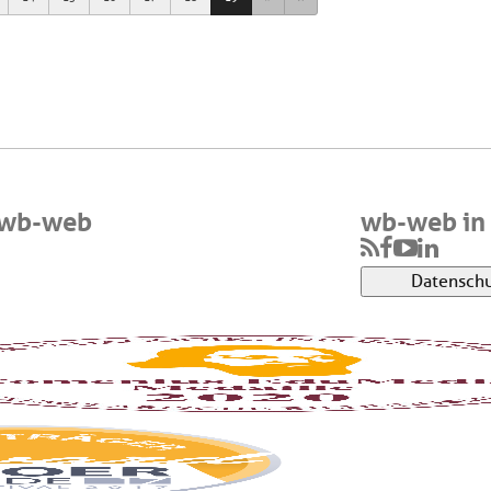
 wb-web
wb-web in 
Datenschu