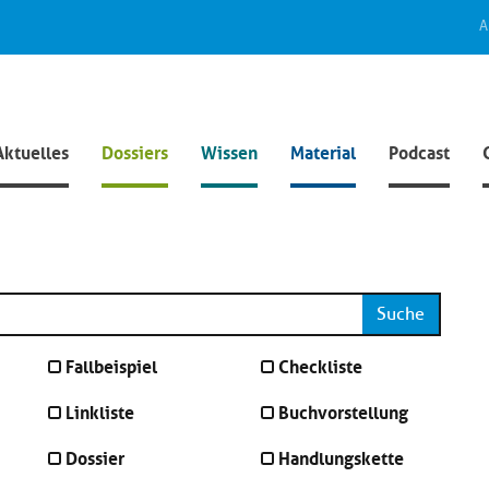
A
Aktuelles
Dossiers
Wissen
Material
Podcast
Suche
Fallbeispiel
Checkliste
Linkliste
Buchvorstellung
Dossier
Handlungskette