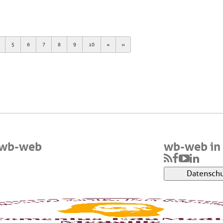
Next
Last
5
6
7
8
9
10
 wb-web
wb-web in 
Datenschu