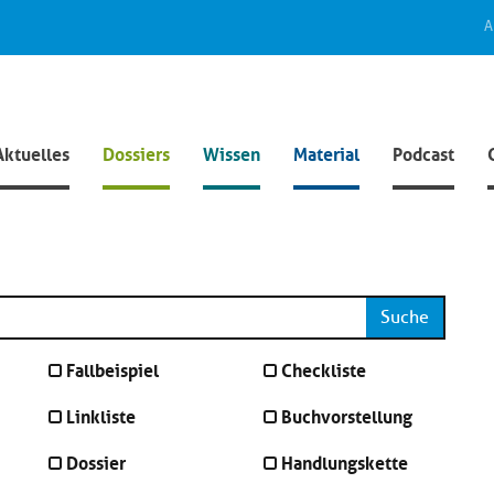
A
Aktuelles
Dossiers
Wissen
Material
Podcast
Suche
Fallbeispiel
Checkliste
Linkliste
Buchvorstellung
Dossier
Handlungskette