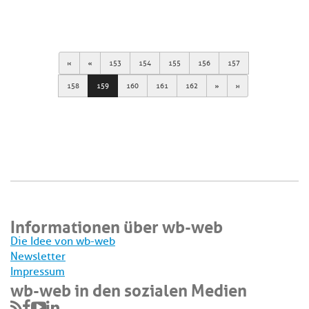
First
Previous
153
154
155
156
157
Next
Last
158
159
160
161
162
Informationen über wb-web
Die Idee von wb-web
Newsletter
Impressum
wb-web in den sozialen Medien