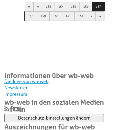
First
Previous
153
154
155
156
157
Next
Last
158
159
160
161
162
Informationen über wb-web
Die Idee von wb-web
Newsletter
Impressum
wb-web in den sozialen Medien
Datenschutz-Einstellungen ändern
Auszeichnungen für wb-web