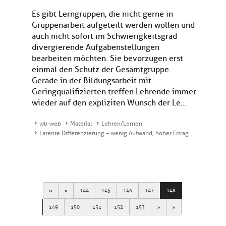
Es gibt Lerngruppen, die nicht gerne in
Gruppenarbeit aufgeteilt werden wollen und
auch nicht sofort im Schwierigkeitsgrad
divergierende Aufgabenstellungen
bearbeiten möchten. Sie bevorzugen erst
einmal den Schutz der Gesamtgruppe.
Gerade in der Bildungsarbeit mit
Geringqualifizierten treffen Lehrende immer
wieder auf den expliziten Wunsch der Le...
wb-web
Material
Lehren/Lernen
Latente Differenzierung – wenig Aufwand, hoher Ertrag
First
Previous
144
145
146
147
148
Next
Last
149
150
151
152
153