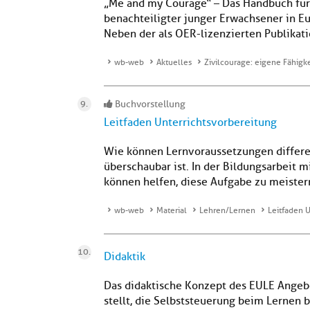
„Me and my Courage“ – Das Handbuch für 
benachteiligter junger Erwachsener in Eu
Neben der als OER-lizenzierten Publikatio
wb-web
Aktuelles
Zivilcourage: eigene Fähig
Buchvorstellung
Leitfaden Unterrichtsvorbereitung
Wie können Lernvoraussetzungen differenz
überschaubar ist. In der Bildungsarbeit 
können helfen, diese Aufgabe zu meistern
wb-web
Material
Lehren/Lernen
Leitfaden U
Didaktik
Das didaktische Konzept des EULE Angebot
stellt, die Selbststeuerung beim Lernen