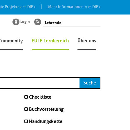
lle Projekte des DIE
Mehr Informationen zum DIE
Login
Suche
Community
EULE Lernbereich
Über uns
Suche
Checkliste
Buchvorstellung
Handlungskette