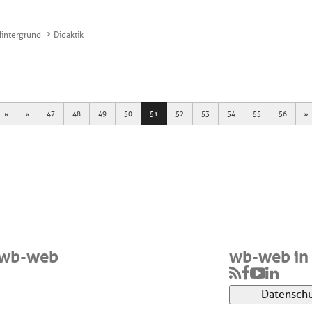
Hintergrund
Didaktik
First
Previous
N
47
48
49
50
51
52
53
54
55
56
 wb-web
wb-web in 
Datenschu