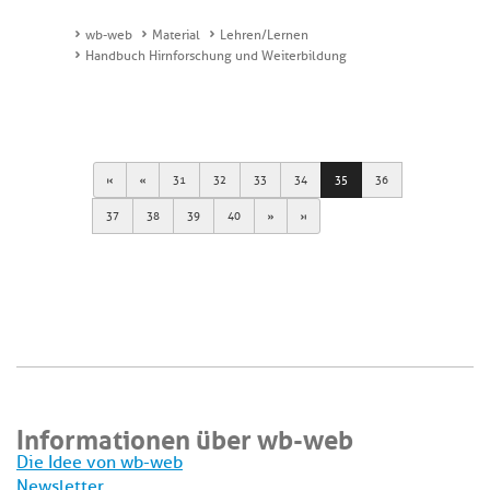
wb-web
Material
Lehren/Lernen
Handbuch Hirnforschung und Weiterbildung
First
Previous
31
32
33
34
35
36
Next
Last
37
38
39
40
Informationen über wb-web
Die Idee von wb-web
Newsletter