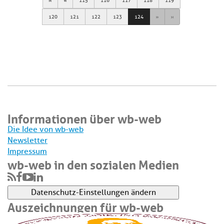
115
116
117
118
119
Next
Last
120
121
122
123
124
Informationen über wb-web
Die Idee von wb-web
Newsletter
Impressum
wb-web in den sozialen Medien
Datenschutz-Einstellungen ändern
Auszeichnungen für wb-web