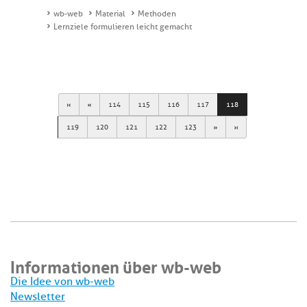
wb-web
Material
Methoden
Lernziele formulieren leicht gemacht
First
Previous
114
115
116
117
118
Next
Last
119
120
121
122
123
Informationen über wb-web
Die Idee von wb-web
Newsletter