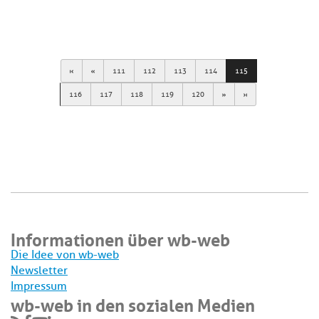
First
Previous
111
112
113
114
115
Next
Last
116
117
118
119
120
Informationen über wb-web
Die Idee von wb-web
Newsletter
Impressum
wb-web in den sozialen Medien