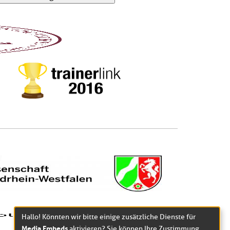
Hallo! Könnten wir bitte einige zusätzliche Dienste für
Media Embeds
aktivieren? Sie können Ihre Zustimmung