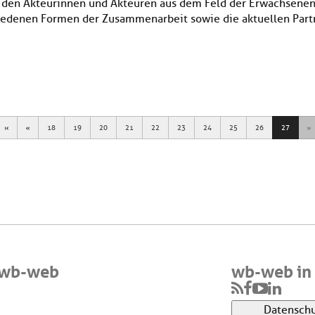
 den Akteurinnen und Akteuren aus dem Feld der Erwachsenen
chiedenen Formen der Zusammenarbeit sowie die aktuellen Part
First
Previous
N
18
19
20
21
22
23
24
25
26
27
 wb-web
wb-web in 
Datenschu