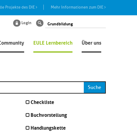
lle Projekte des DIE
Mehr Informationen zum DIE
Login
Suche
Community
EULE Lernbereich
Über uns
Suche
Checkliste
Buchvorstellung
Handlungskette