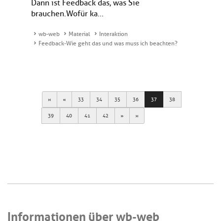
Dann ist Feedback das, was Sie
brauchen.Wofür ka...
wb-web
Material
Interaktion
Feedback-Wie geht das und was muss ich beachten?
First
Previous
33
34
35
36
37
38
Next
Last
39
40
41
42
Informationen über wb-web